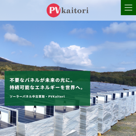
コ
ナ
ン
ビ
テ
ゲ
ン
ー
ツ
シ
へ
ョ
ス
ン
キ
に
ッ
移
プ
動